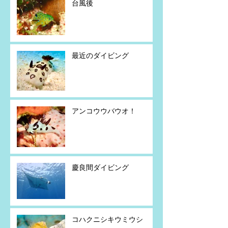
台風後
最近のダイビング
アンコウウバウオ！
慶良間ダイビング
コハクニシキウミウシ