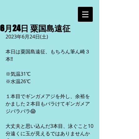
6月24日 粟国島遠征
2023年6月24日(土)
本日は粟国島遠征、もちろん筆ん崎３
本‼️
※気温31℃
※水温26℃
１本目でギンガメアジを外し、余裕を
かました２本目もバラけてギンガメア
ジパラパラ😱
大丈夫と思い込んだ3本目、泳ぐこと10
分遠くに玉が見えるではありませんか