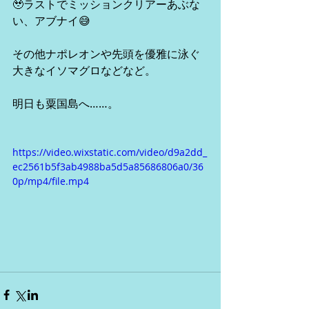
🥹ラストでミッションクリアーあぶな
い、アブナイ😅
その他ナポレオンや先頭を優雅に泳ぐ
大きなイソマグロなどなど。
明日も粟国島へ……。
https://video.wixstatic.com/video/d9a2dd_
ec2561b5f3ab4988ba5d5a85686806a0/36
0p/mp4/file.mp4