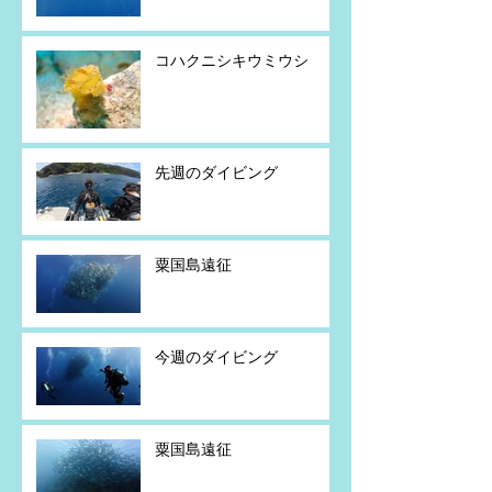
コハクニシキウミウシ
先週のダイビング
粟国島遠征
今週のダイビング
粟国島遠征