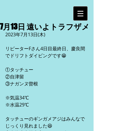
7月13日 遠いよトラフザメ
2023年7月13日(木)
リピーターFさん4日目最終日、慶良間
でドリフトダイビングです😁
①タッチュー
②自津留
③ナガンヌ曽根
※気温34℃
※水温29℃
タッチューのギンガメアジはみんなで
じっくり見れました😆