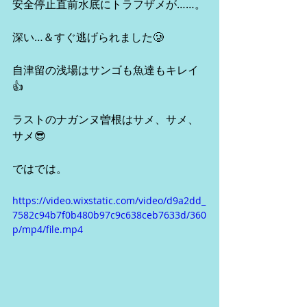
安全停止直前水底にトラフザメが……。
深い…＆すぐ逃げられました🥲
自津留の浅場はサンゴも魚達もキレイ
👍
ラストのナガンヌ曽根はサメ、サメ、
サメ😎
ではでは。
https://video.wixstatic.com/video/d9a2dd_
7582c94b7f0b480b97c9c638ceb7633d/360
p/mp4/file.mp4