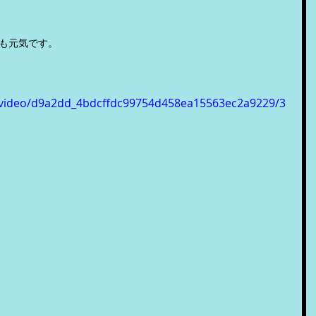
も元気です。
om/video/d9a2dd_4bdcffdc99754d458ea15563ec2a9229/3