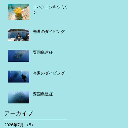
コハクニシキウミウ
シ
先週のダイビング
粟国島遠征
今週のダイビング
粟国島遠征
アーカイブ
2026年7月
（5）
5件の記事