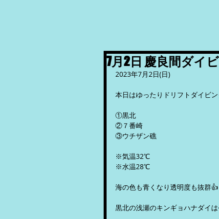
7月2日 慶良間ダイ
2023年7月2日(日)
本日はゆったりドリフトダイビン
①黒北
②７番崎
③ウチザン礁
※気温32℃
※水温28℃
海の色も青くなり透明度も抜群👍
黒北の浅瀬のキンギョハナダイは