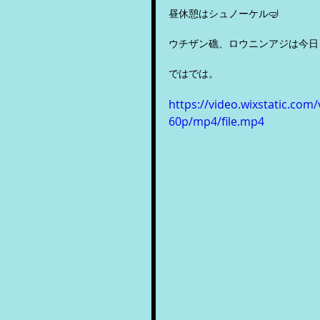
昼休憩はシュノーケル🤿
ウチザン礁、ロウニンアジは今日
ではでは。
https://video.wixstatic.c
60p/mp4/file.mp4