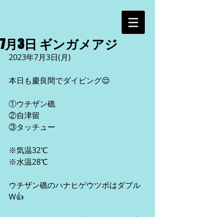
7月3日 ギンガメアジ
2023年7月3日(月)
本日も慶良間でダイビング😌
①ウチザン礁
②自津留
③タッチュー
※気温32℃
※水温28℃
ウチザン礁のハナヒゲウツボはダブル
W👍