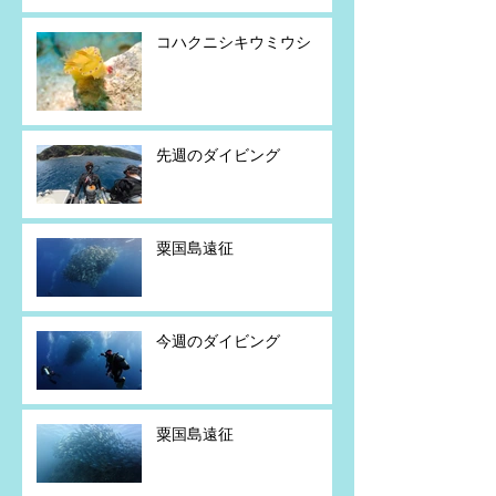
コハクニシキウミウシ
先週のダイビング
粟国島遠征
今週のダイビング
粟国島遠征