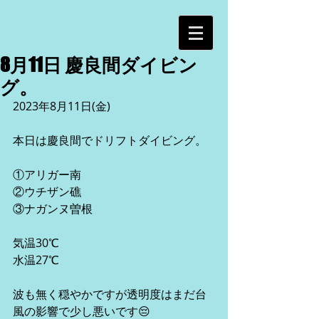
8月11日 慶良間ダイビン
グ。
2023年8月11日(金)
本日は慶良間でドリフトダイビング。
①アリガー南
②ウチザン礁
③ナガンヌ曽根
気温30℃
水温27℃
波も無く穏やかですが透明度はまだ台
風の影響で少し悪いです😔