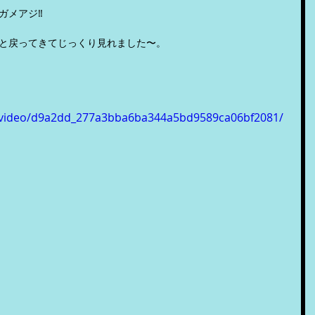
メアジ‼️
と戻ってきてじっくり見れました〜。
om/video/d9a2dd_277a3bba6ba344a5bd9589ca06bf2081/