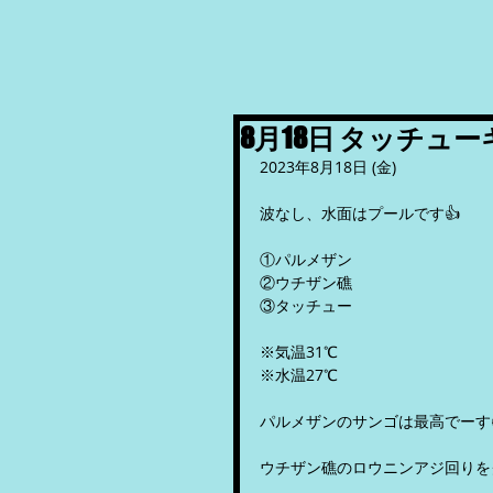
8月18日 タッチュ
2023年8月18日 (金)
波なし、水面はプールです👍
①パルメザン
②ウチザン礁
③タッチュー
※気温31℃
※水温27℃
パルメザンのサンゴは最高でーす
ウチザン礁のロウニンアジ回りを