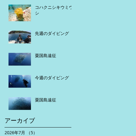
コハクニシキウミウ
シ
先週のダイビング
粟国島遠征
今週のダイビング
粟国島遠征
アーカイブ
2026年7月
（5）
5件の記事