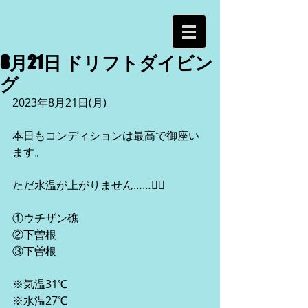
8月21日 ドリフトダイビン
グ
2023年8月21日(月)
本日もコンディションは最高で御座い
ます。
ただ水温が上がりません……😮‍💨
①ウチザン礁
②下曽根
③下曽根
※気温31℃
※水温27℃