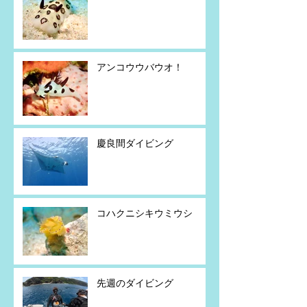
アンコウウバウオ！
慶良間ダイビング
コハクニシキウミウシ
先週のダイビング