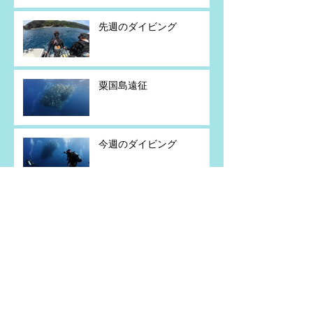
先週のダイビング
粟国島遠征
今週のダイビング
粟国島遠征
アーカイブ
2026年7月
（5）
5件の記事