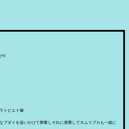
‼️
ラトビエイ😁
なブダイを追いかけて興奮しそれに便乗してネムリブカも一緒に