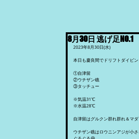
8月30日 逃げ足NO.1
2023年8月30日(水)
本日も慶良間でドリフトダイビング
①自津留
②ウチザン礁
③タッチュー
※気温31℃
※水温28℃
自津留はグルクン群れ群れ＆マダ
ウチザン礁はロウニンアジが小さ
ぐるぐる😆