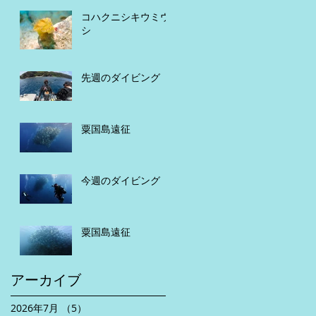
コハクニシキウミウ
シ
先週のダイビング
粟国島遠征
今週のダイビング
粟国島遠征
アーカイブ
2026年7月
（5）
5件の記事