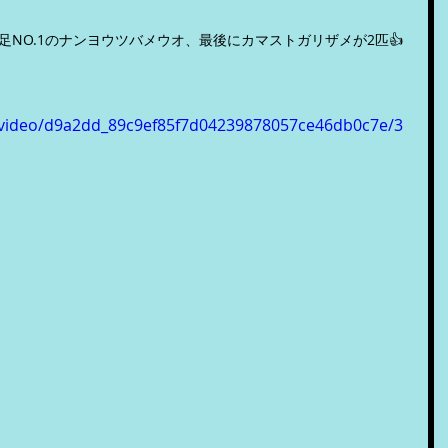
NO.1のナンヨウツバメウオ、最後にカマストガリザメが2匹👍
om/video/d9a2dd_89c9ef85f7d04239878057ce46db0c7e/3