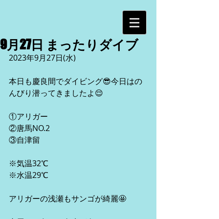
9月27日 まったりダイブ
2023年9月27日(水)
本日も慶良間でダイビング😎今日はの
んびり潜ってきましたよ😌
①アリガー
②唐馬NO.2
③自津留
※気温32℃
※水温29℃
アリガーの浅瀬もサンゴが綺麗🤩