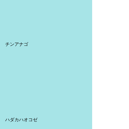
チンアナゴ
ハダカハオコゼ