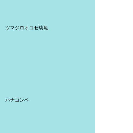
ツマジロオコゼ幼魚
ハナゴンベ