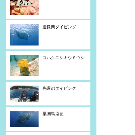
慶良間ダイビング
コハクニシキウミウシ
先週のダイビング
粟国島遠征