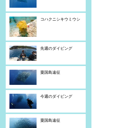
コハクニシキウミウシ
先週のダイビング
粟国島遠征
今週のダイビング
粟国島遠征