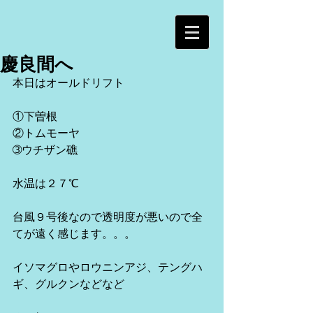
慶良間へ
本日はオールドリフト
①下曽根
②トムモーヤ
➂ウチザン礁
水温は２７℃
台風９号後なので透明度が悪いので全
てが遠く感じます。。。
イソマグロやロウニンアジ、テングハ
ギ、グルクンなどなど