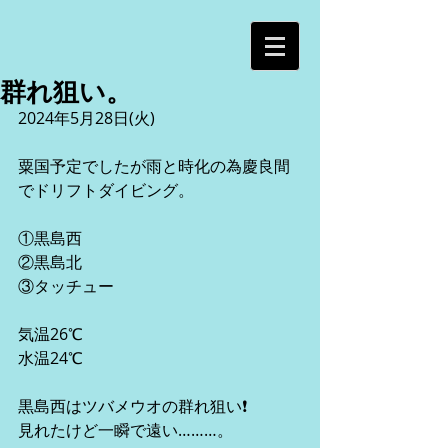
群れ狙い。
2024年5月28日(火)
粟国予定でしたが雨と時化の為慶良間
でドリフトダイビング。
①黒島西
②黒島北
③タッチュー
気温26℃
水温24℃
黒島西はツバメウオの群れ狙い❗️
見れたけど一瞬で遠い………。