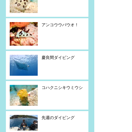
アンコウウバウオ！
慶良間ダイビング
コハクニシキウミウシ
先週のダイビング