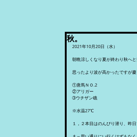
秋。
2021年10月20日（水）
朝晩涼しくなり夏が終わり秋へと
思ったより波が高かったですが慶
①唐馬ＮＯ.2
②アリガー
➂ウチザン礁
※水温27℃
１，２本目はのんびり潜り、昨日
ま～思い通りにい行くはずもなく