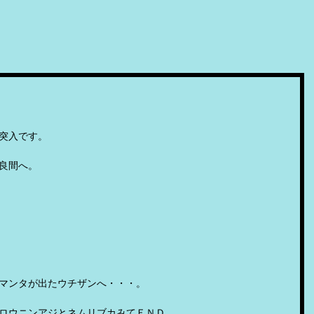
突入です。
良間へ。
マンタが出たウチザンへ・・・。
ロウニンアジとネムリブカみてＥＮＤ