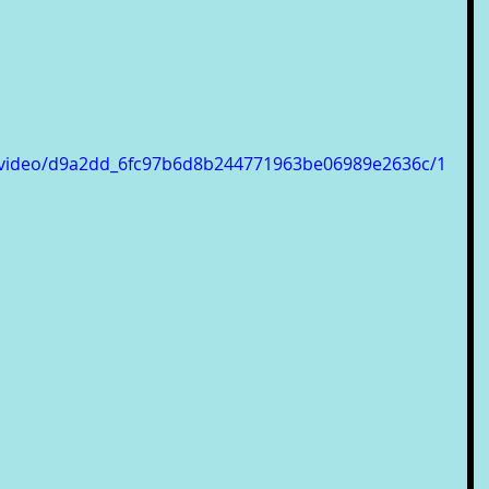
om/video/d9a2dd_6fc97b6d8b244771963be06989e2636c/1