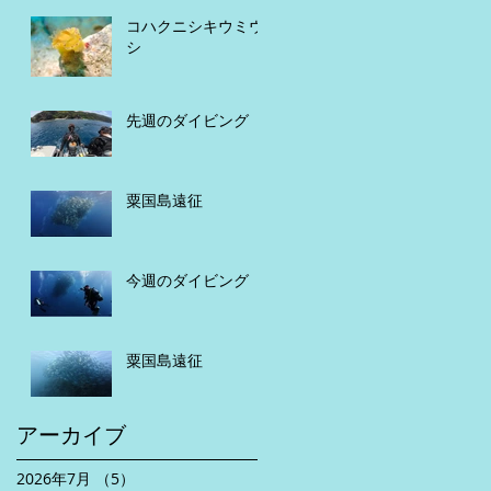
コハクニシキウミウ
シ
先週のダイビング
粟国島遠征
今週のダイビング
粟国島遠征
アーカイブ
2026年7月
（5）
5件の記事