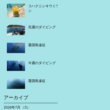
コハクニシキウミウ
シ
先週のダイビング
粟国島遠征
今週のダイビング
粟国島遠征
アーカイブ
2026年7月
（5）
5件の記事