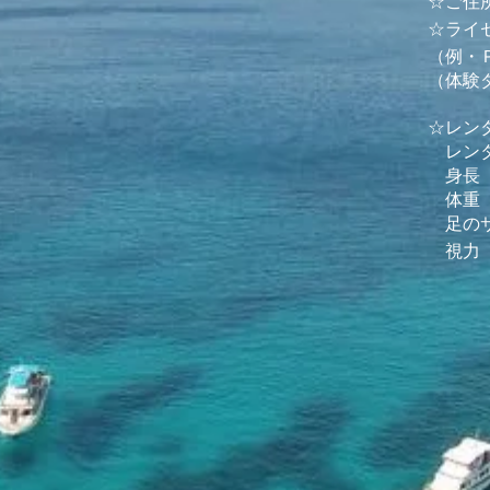
☆ご住
☆ライ
（例・
（体験
☆レン
レンタ
身長
体重
足の
ＤＩ・ＯＷ ＮＡＵＩ・ＡＤ）
視
方は下記の記入お願いします（体験ダイブは必須です）
（例 170 65 27 1.5）