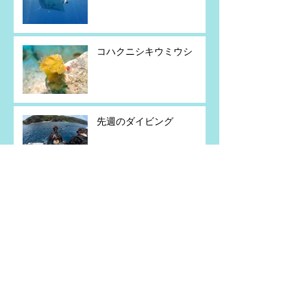
コハクニシキウミウシ
先週のダイビング
粟国島遠征
今週のダイビング
粟国島遠征