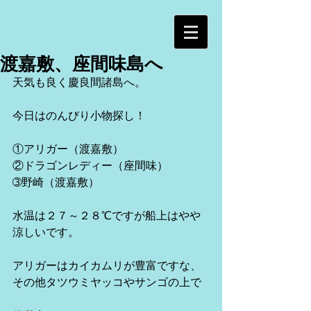
渡嘉敷、座間味島へ
天気も良く慶良間諸島へ。
今日はのんびり小物探し！
①アリガー（渡嘉敷）
②ドラゴンレディー（座間味）
➂野崎（渡嘉敷）
水温は２７～２８℃ですが船上はやや
涼しいです。
アリガーはカイカムリが豊富ですな、
その他タツウミヤッコやサンゴの上で