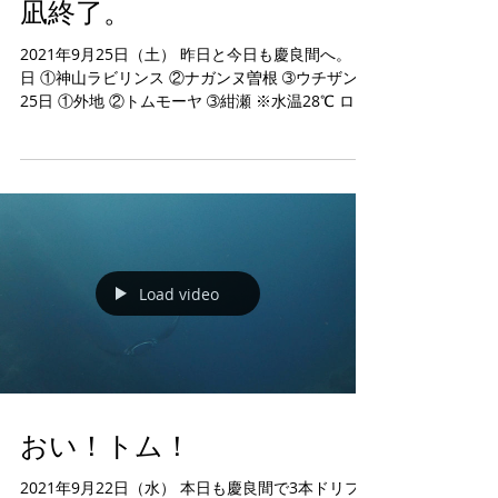
凪終了。
2021年9月25日（土） 昨日と今日も慶良間へ。 24
日 ①神山ラビリンス ②ナガンヌ曽根 ➂ウチザン礁
25日 ①外地 ②トムモーヤ ➂紺瀬 ※水温28℃ ロウ
ニンアジやネムリブカ、サンゴの綺麗な外地！ ト
ムモーヤで最近話題のかわいいグレーリーフシャ
ークの子供などなど。
Load video
おい！トム！
2021年9月22日（水） 本日も慶良間で3本ドリフト