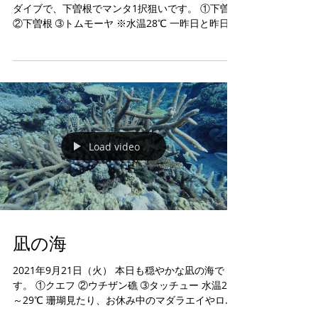
ダイブで、下曽根でマンタ1択狙いです。 ①下曽根
②下曽根 ➂トムモーヤ ※水温28℃ 一昨日と昨日と
下曽根でジャイアントマンタが出没という事で下
曽根へ。 ま～すぐ見れるほどそんなに甘くはな
い・・・・。...
Load video
凪の海
2021年9月21日（火） 本日も穏やかな凪の海で
す。 ①クエフ ②ウチザン礁 ➂タッチュー 水温28
～29℃ 珊瑚見たり、お休み中のマダラエイやロウ
ニンアジ、グルクンにアタックするホシカイワリ