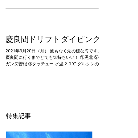
の他、 イソマグロやギンガメアジなどなど。 では
また明日。
慶良間ドリフトダイビング
2021年9月20日（月） 波もなく湖の様な海です。
慶良間に行くまでとても気持ちいい！ ①黒北 ②ナ
ガンヌ曽根 ➂タッチュー 水温２９℃ グルクンの群
れやサメ、イソマグロなどなど。 昼休憩はのんび
りシュノーケル。 ではでは。
特集記事