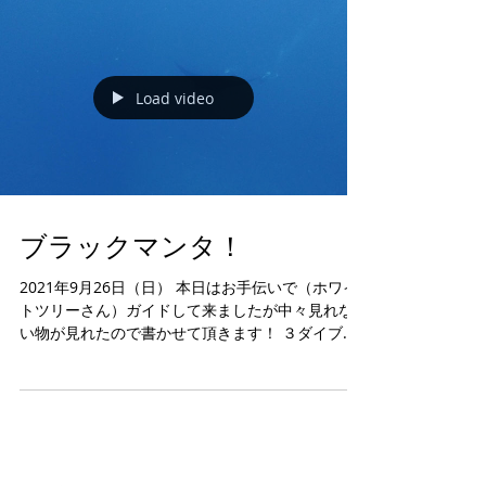
Load video
ブラックマンタ！
2021年9月26日（日） 本日はお手伝いで（ホワイ
トツリーさん）ガイドして来ましたが中々見れな
い物が見れたので書かせて頂きます！ ３ダイブ下
曽根でドリフドダイブ。 1本目安全停止中、２本目
下曽根の根でブラックマンタ見れました、同じ個
体です。...