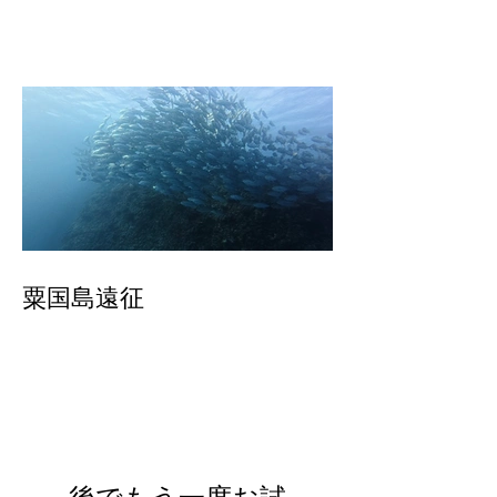
粟国島遠征