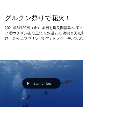
グルクン祭りで花火！
2021年8月20日（金） 本日も慶良間諸島へ ①クエ
フ ②ウチザン礁 ➂黒北 ※水温28℃ 海峡＆天気良
好！ ①クエフでサンゴやアカヒメジ、デバスズメ
ダイ、ナンヨウハギ幼魚などなど。 ②ウチザンマ
ンタはタイミグ合わず↷・・・・・。ロウニンアジ
の目がターミネーター。...
Load video