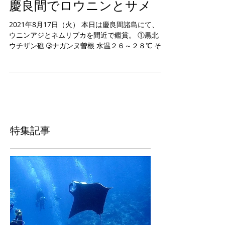
慶良間でロウニンとサメ
2021年8月17日（火） 本日は慶良間諸島にて、 ロ
ウニンアジとネムリブカを間近で鑑賞。 ①黒北 ②
ウチザン礁 ➂ナガンヌ曽根 水温２６～２８℃ その
他イソマグロやナンヨウカイワリ、ハナヒゲウツ
ボなどなど。
特集記事