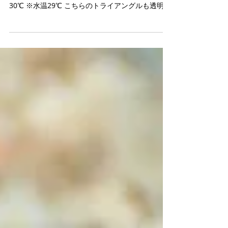
9月28日 トライアングル
2023年9月28日(木) 本日はトライアングルへ💪 ①
トライアングル ②トライアングル ③GT ※気温
30℃ ※水温29℃ こちらのトライアングルも透明度
良し👍 エントリーして直ぐにハギやツムブリの群
れ。 そしてバラクーダ🤩...