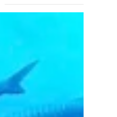
31℃ ※水温28℃ パルメザンのサンゴは相変わらず
綺麗🌟 その後はマンタ狙いで下曽根へ… ２本目は
ロウニンアジやウメイロモドキの群れ群れ、マン
タ出ず。...