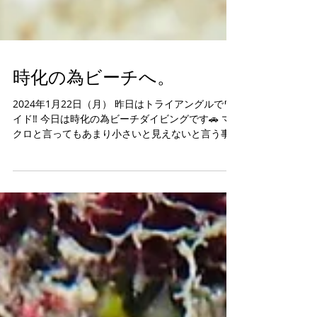
時化の為ビーチへ。
2024年1月22日（月） 昨日はトライアングルでワ
イド‼️ 今日は時化の為ビーチダイビングです🚗 マ
クロと言ってもあまり小さいと見えないと言う事
で……分かりやすい生物探しへ。 本日のゴリラチョ
ップは透明度👍👍👍ウミウシも沢山いましたよー
👍👍👍 カマス...