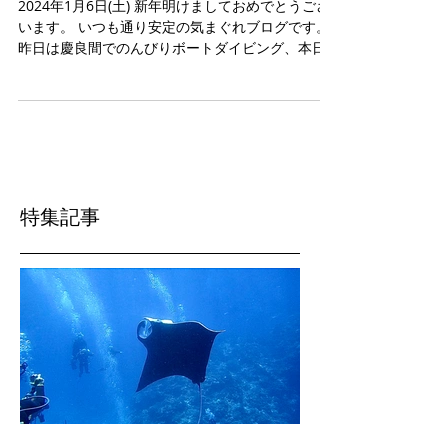
今年もよろしくお願いしま
す。
2024年1月6日(土) 新年明けましておめでとうござ
います。 いつも通り安定の気まぐれブログです。
昨日は慶良間でのんびりボートダイビング、本日
はビーチダイビングで北部へ🚗 色々マクロを楽し
みました〜 カラフルなハナイカ(5〜6cm) アカクク
リ幼魚 ヒブサミノウミウシ...
特集記事