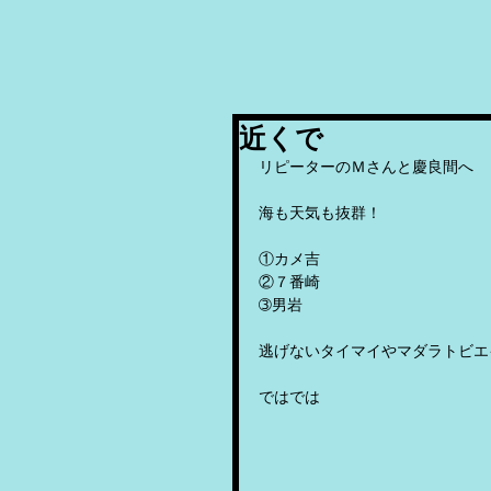
近くで
リピーターのＭさんと慶良間へ
海も天気も抜群！
①カメ吉
②７番崎
➂男岩
逃げないタイマイやマダラトビエ
ではでは