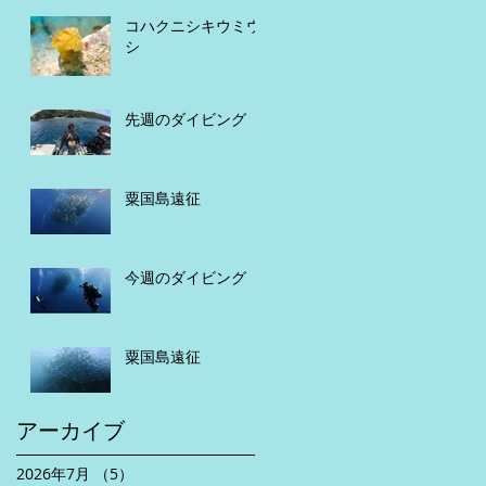
コハクニシキウミウ
シ
先週のダイビング
粟国島遠征
今週のダイビング
粟国島遠征
アーカイブ
2026年7月
（5）
5件の記事