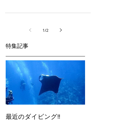
デバスズメダイを見たり、ロウニンアジやイソマ
グロ。 タイマイやアオウミガメなどなど。 ではで
は
1
/
2
特集記事
最近のダイビング‼️