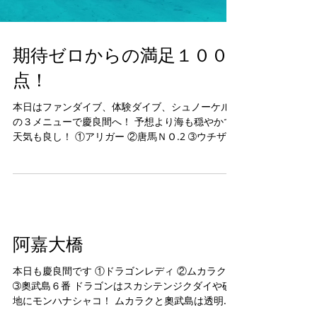
期待ゼロからの満足１００
点！
本日はファンダイブ、体験ダイブ、シュノーケル
の３メニューで慶良間へ！ 予想より海も穏やかで
天気も良し！ ①アリガー ②唐馬ＮＯ.2 ➂ウチザン
礁 ☆水温２７～２８℃ アリガーはネムリブカがう
ようよ、体験も上手でした！ シュノーケルはアリ
ガーの浅瀬のサンゴを堪能！...
阿嘉大橋
本日も慶良間です ①ドラゴンレディ ②ムカラク島
➂奧武島６番 ドラゴンはスカシテンジクダイや砂
地にモンハナシャコ！ ムカラクと奧武島は透明度
抜群！でも魚影は・・・・。 帰りは阿嘉島の阿嘉