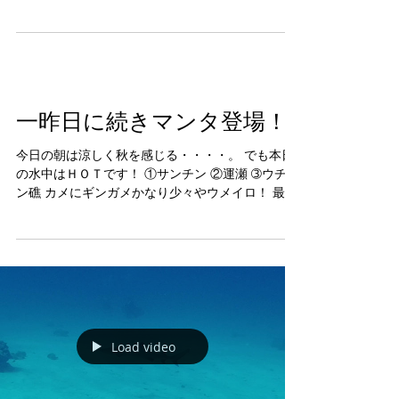
ウチザン礁 ☆水温28℃ カメやハダカハオコゼ、卵
を抱えたキンチャクガニ！ カイカムリやナンヨウ
ハギの幼魚、スミレナガハナダイなどな...
一昨日に続きマンタ登場！
今日の朝は涼しく秋を感じる・・・・。 でも本日
の水中はＨＯＴです！ ①サンチン ②運瀬 ➂ウチザ
ン礁 カメにギンガメかなり少々やウメイロ！ 最後
にウチザンでマンタ！ロウニンアジ、ハナヒゲウ
ツボなどなど。 明日も期待を込めて慶良間へ！
Load video