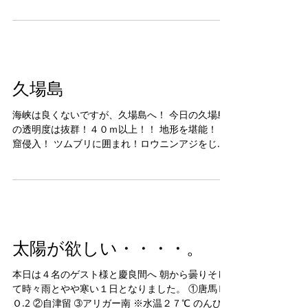
大橋を眺めて帰港。 ではでは
久場島
海峡は良くないですが、久場島へ！ 今日の久場島
の透明度は抜群！４０ｍ以上！！ 地形を堪能！ 洞
窟侵入！ ツムブリに囲まれ！ロウニンアジをじっ
くり鑑賞！ ではでは
太陽が欲しい・・・・。
本日は４名のゲスト様と慶良間へ 朝から曇りそし
て時々雨とやや寒い１日となりました。 ①唐馬Ｎ
Ｏ.2 ②自津留 ➂アリガー南 ※水温２７℃ のんびり