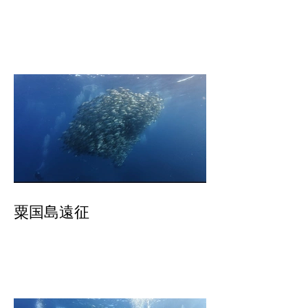
粟国島遠征