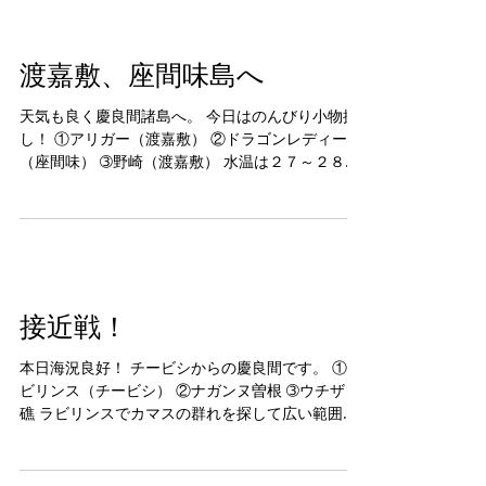
渡嘉敷、座間味島へ
天気も良く慶良間諸島へ。 今日はのんびり小物探
し！ ①アリガー（渡嘉敷） ②ドラゴンレディー
（座間味） ➂野崎（渡嘉敷） 水温は２７～２８℃
ですが船上はやや涼しいです。 アリガーはカイカ
ムリが豊富ですな、その他タツウミヤッコやサン
ゴの上で 休憩中のアオウミガメ。...
接近戦！
本日海況良好！ チービシからの慶良間です。 ①ラ
ビリンス（チービシ） ②ナガンヌ曽根 ➂ウチザン
礁 ラビリンスでカマスの群れを探して広い範囲を
泳ぎましたが見つけられず・・・・。 船に上がる
とすぐそこにいたよって！！ ダイビングってそん
なもん・・・・・・・探すと見れない(-_...