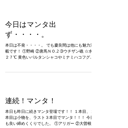
今日はマンタ出
ず・・・・。
本日は不発・・・・。 でも慶良間は他にも魅力満
載です！ ①野崎 ②唐馬ＮＯ.2 ➂ウチザン礁 ☆水温
２７℃ 黄色いバルタンシャコやミナミハコフグ幼
魚、ネムリブカなどなど。 明日期待しましょう。
連続！マンタ！
本日も昨日に続きマンタ登場です！！ １本目、２
本目は小物を、ラスト３本目でマンタ！！！ 今日
も良い締めくくりでした。 ①アリガー ②大曽根 ➂