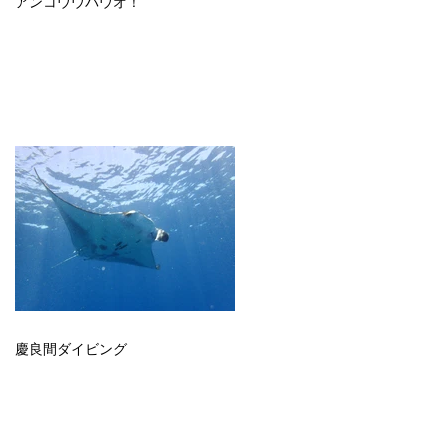
アンコウウバウオ！
慶良間ダイビング