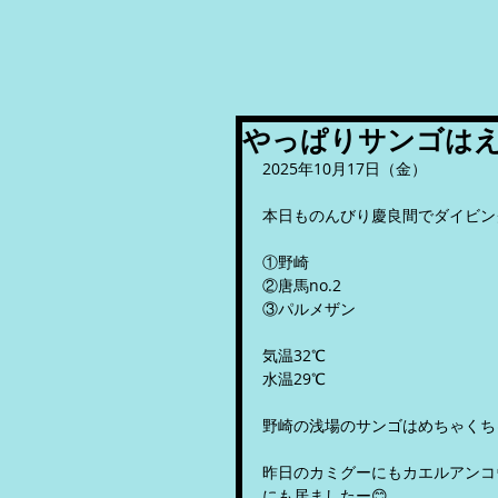
やっぱりサンゴはえ
2025年10月17日（金）
本日ものんびり慶良間でダイビング
①野崎
②唐馬no.2
③パルメザン
気温32℃
水温29℃
野崎の浅場のサンゴはめちゃくち
昨日のカミグーにもカエルアンコ
にも居ましたー😊