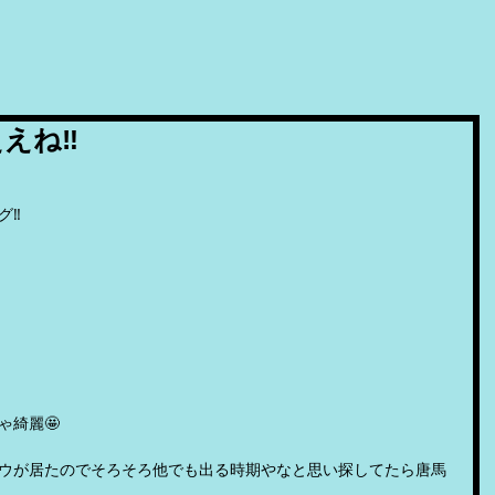
えね‼️
‼️
ゃ綺麗🤩
ウが居たのでそろそろ他でも出る時期やなと思い探してたら唐馬