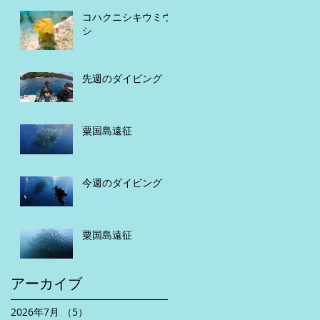
コハクニシキウミウ
シ
先週のダイビング
粟国島遠征
今週のダイビング
粟国島遠征
アーカイブ
2026年7月
（5）
5件の記事