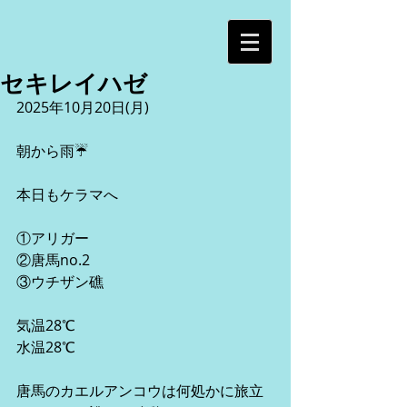
セキレイハゼ
2025年10月20日(月)
朝から雨☔
本日もケラマへ
①アリガー
②唐馬no.2
③ウチザン礁
気温28℃
水温28℃
唐馬のカエルアンコウは何処かに旅立