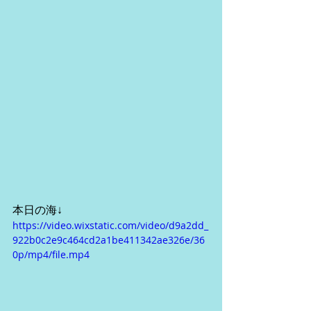
本日の海↓
https://video.wixstatic.com/video/d9a2dd_
922b0c2e9c464cd2a1be411342ae326e/36
0p/mp4/file.mp4