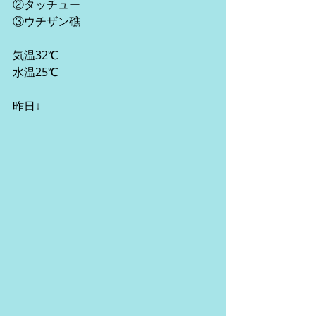
②タッチュー
③ウチザン礁
気温32℃
水温25℃
昨日↓