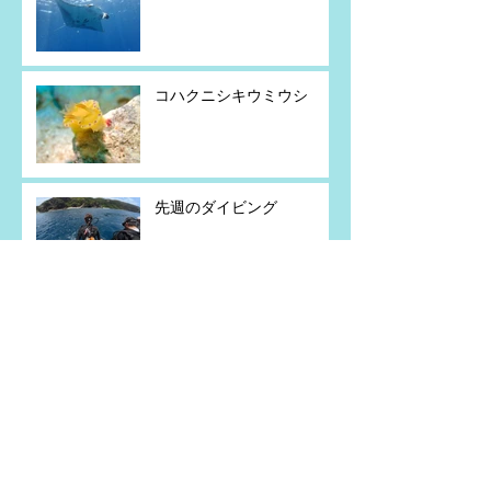
コハクニシキウミウシ
先週のダイビング
粟国島遠征
今週のダイビング
粟国島遠征