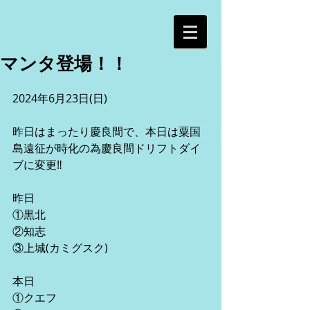
マンタ登場！！
2024年6月23日(日)
昨日はまったり慶良間で、本日は粟国
島遠征が時化の為慶良間ドリフトダイ
ブに変更‼️
昨日
①黒北
②知志
③上城(カミグスク)
本日
①クエフ