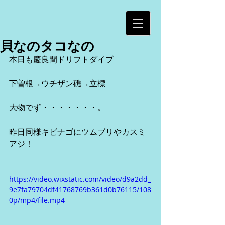
貝なのタコなの
本日も慶良間ドリフトダイブ
下曽根→ウチザン礁→立標
大物でず・・・・・・・。
昨日同様キビナゴにツムブリやカスミ
アジ！
https://video.wixstatic.com/video/d9a2dd_
9e7fa79704df41768769b361d0b76115/108
0p/mp4/file.mp4