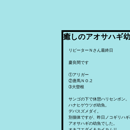
癒しのアオサハギ
リピーターＮさん最終日
慶良間です
①アリガー
②唐馬ＮＯ.2
➂大曽根
サンゴの下で休憩ハリセンボン。
ハナヒゲウツボ幼魚。
デバスズメダイ。
別個体ですが、昨日ノコギリハギ
アオサハギの幼魚でした。
オキフエダイ＆カイカムリ