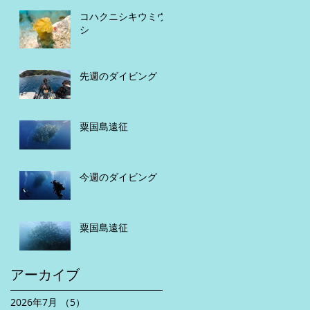
コハクニシキウミウ
シ
先週のダイビング
粟国島遠征
今週のダイビング
粟国島遠征
アーカイブ
2026年7月
（5）
5件の記事