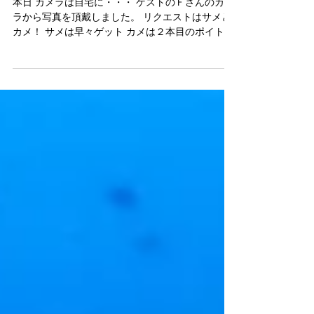
三振降り逃げ・・・。
本日 カメラは自宅に・・・ ゲストのＦさんのカメ
ラから写真を頂戴しました。 リクエストはサメと
カメ！ サメは早々ゲット カメは２本目のポイトで
外し・・・・ ３本目浮上ラスト１分前にカメ降
臨！２枚ゲット！ 空振りしたバットに当たった感
が・・・・・・ 次回はじっくりお見せします